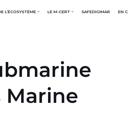
DE L’ÉCOSYSTÈME
LE M-CERT
SAFEDIGIMAR
EN C
Submarine
 Marine