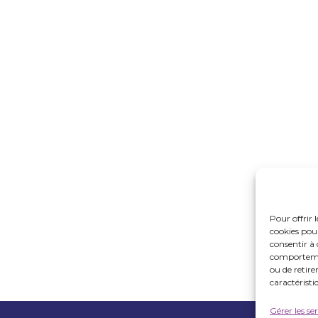
Pour offrir 
cookies pour
consentir à 
comportement
ou de retire
caractéristi
Gérer les se