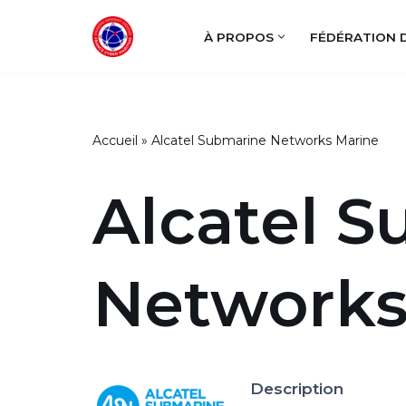
À PROPOS
FÉDÉRATION 
Aller
au
contenu
Accueil
»
Alcatel Submarine Networks Marine
Alcatel 
Networks
Description