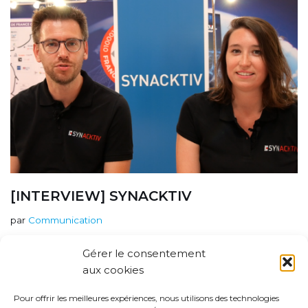
[INTERVIEW] SYNACKTIV
par
Communication
Lors de notre participation à EUROMARITIME 2022,
Gérer le consentement
nous avons eu l’opportunité d’interviewer Synacktiv,
aux cookies
membre du collège « solutions » de France Cyber
Maritime. Société spécialisée dans la sécurité offensive
Pour offrir les meilleures expériences, nous utilisons des technologies