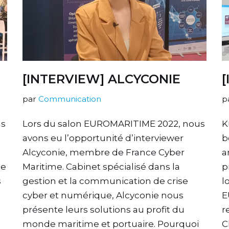
[INTERVIEW] ALCYCONIE
par
Communication
p
us
Lors du salon EUROMARITIME 2022, nous
K
avons eu l’opportunité d’interviewer
b
Alcyconie, membre de France Cyber
a
de
Maritime. Cabinet spécialisé dans la
p
s
gestion et la communication de crise
l
cyber et numérique, Alcyconie nous
E
présente leurs solutions au profit du
r
monde maritime et portuaire. Pourquoi
C