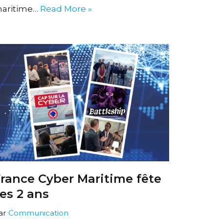
aritime…
Read More »
rance Cyber Maritime fête
es 2 ans
ar
Communication