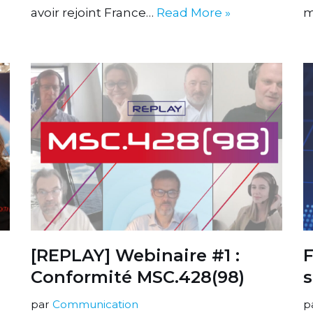
avoir rejoint France…
Read More »
m
[REPLAY] Webinaire #1 :
F
Conformité MSC.428(98)
s
par
Communication
p