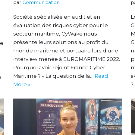
par
Communication
p
Société spécialisée en audit et en
L
évaluation des risques cyber pour le
G
secteur maritime, CyWake nous
M
présente leurs solutions au profit du
G
me
monde maritime et portuaire lors d’une
n
interview menée à EUROMARITIME 2022.
p
Pourquoi avoir rejoint France Cyber
m
,
Maritime ? « La question de la…
Read
a
s
More »
?