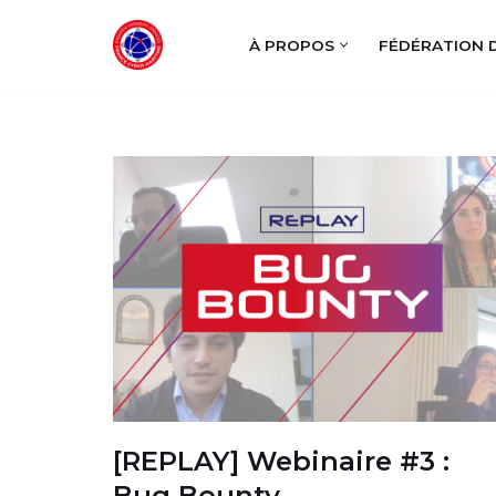
À PROPOS
FÉDÉRATION 
Aller
au
contenu
[REPLAY] Webinaire #3 :
Bug Bounty