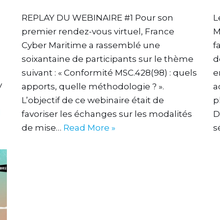
REPLAY DU WEBINAIRE #1 Pour son
L
premier rendez-vous virtuel, France
M
Cyber Maritime a rassemblé une
f
soixantaine de participants sur le thème
d
suivant : « Conformité MSC.428(98) : quels
e
v
apports, quelle méthodologie ? ».
a
L’objectif de ce webinaire était de
p
d
favoriser les échanges sur les modalités
D
de mise…
Read More »
s