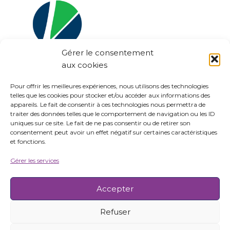
Gérer le consentement
aux cookies
Pour offrir les meilleures expériences, nous utilisons des technologies
Collège
Collège solutions
telles que les cookies pour stocker et/ou accéder aux informations des
appareils. Le fait de consentir à ces technologies nous permettra de
Site Internet
https://www.veyan.fr/
traiter des données telles que le comportement de navigation ou les ID
uniques sur ce site. Le fait de ne pas consentir ou de retirer son
Solution(s)
Audit
,
Conseil
,
Formation
consentement peut avoir un effet négatif sur certaines caractéristiques
et fonctions.
Gérer les services
Accepter
← Précédent
Accueil
À propos
Recrutement
Refuser
Nous contacter
SAFEDIGIMAR